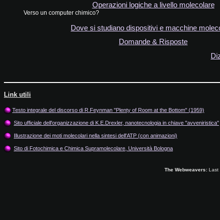
Operazioni logiche a livello molecolare
Verso un computer chimico?
Dove si studiano dispositivi e macchine moleco
Domande & Risposte
Di
Link utili
Testo integrale del discorso di R.Feynman "Plenty of Room at the Bottom" (1959)
Sito ufficiale dell'organizzazione di K.E.Drexler, nanotecnologia in chiave "avveniristica"
Illustrazione dei moti molecolari nella sintesi dell'ATP (con animazioni)
Sito di Fotochimica e Chimica Supramolecolare, Università Bologna
The Webweavers:
Last 