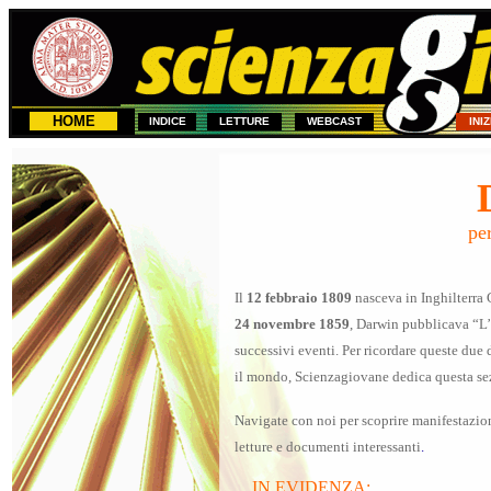
HOME
INDICE
LETTURE
WEBCAST
INI
pe
Il
12 febbraio 1809
nasceva in Inghilterra 
24 novembre 1859
, Darwin pubblicava “L’
successivi eventi. Per ricordare queste due
il mondo, Scienzagiovane dedica questa sez
Navigate con noi per scoprire manifestazioni
letture e documenti interessanti
.
IN EVIDENZA: