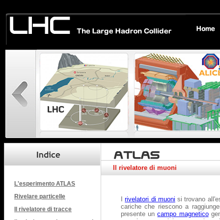
Il rivelatore di muoni
L'esperimento ATLAS
Rivelare particelle
I
rivelatori di muoni
si trovano all'e
cariche che riescono a raggiunger
Il rivelatore di tracce
presente un
campo magnetico
gen