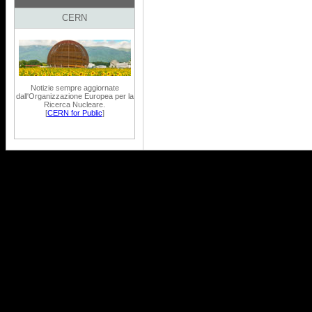
CERN
Notizie sempre aggiornate
dall'Organizzazione Europea per la
Ricerca Nucleare.
[
CERN for Public
]