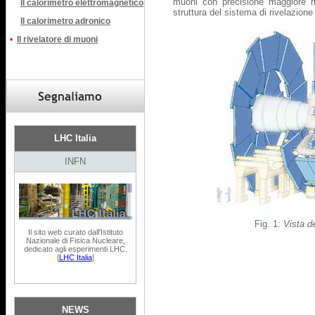
muoni con precisione maggiore ris
Il calorimetro elettromagnetico
struttura del sistema di rivelazione
Il calorimetro adronico
•
Il rivelatore di muoni
LHC Italia
INFN
Fig. 1:
Vista d
Il sito web curato dall'Istituto
Nazionale di Fisica Nucleare,
dedicato agli esperimenti LHC.
[
LHC Italia
]
NEWS