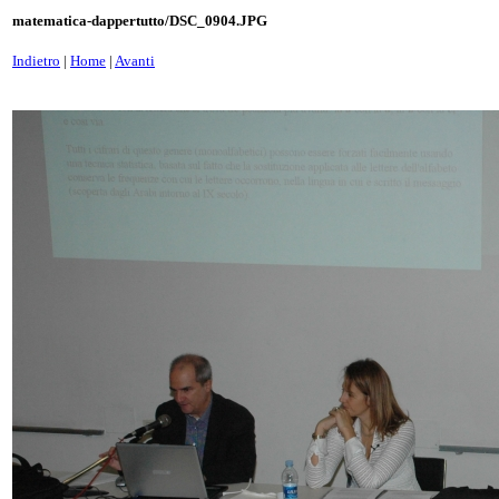
matematica-dappertutto/DSC_0904.JPG
Indietro
|
Home
|
Avanti