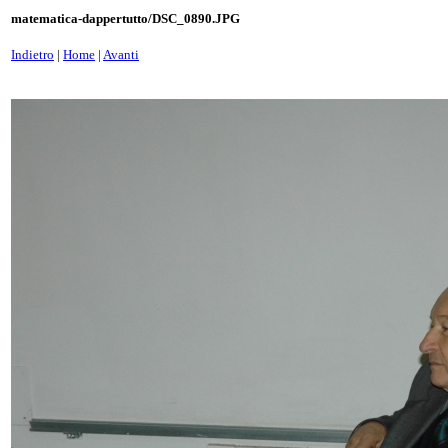
matematica-dappertutto/DSC_0890.JPG
Indietro
|
Home
|
Avanti