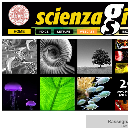
HOME
INDICE
LETTURE
WEBCAST
INI
1
Rassegna
Foto: